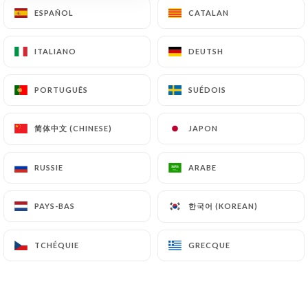
ESPAÑOL
ESPAÑOL
CATALAN
CATALAN
ITALIANO
ITALIANO
DEUTSH
DEUTSH
PORTUGUÊS
PORTUGUÊS
SUÉDOIS
SUÉDOIS
19 Darù
简体中文 (CHINESE)
简体中文 (CHINESE)
JAPON
JAPON
173 AVIS
RUSSIE
RUSSIE
ARABE
ARABE
RESTAURANT ITALIEN - SICILIEN
19 Rue Daru
한국어 (KOREAN)
한국어 (KOREAN)
PAYS-BAS
PAYS-BAS
75008 Paris France
TCHÉQUIE
TCHÉQUIE
GRECQUE
GRECQUE
Qui sommes nous?