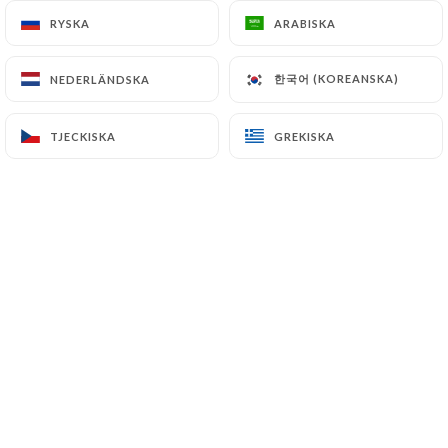
CHAMPAGNES
RYSKA
RYSKA
ARABISKA
ARABISKA
Nicolas Feuillate Brut
한국어 (KOREANSKA)
한국어 (KOREANSKA)
NEDERLÄNDSKA
NEDERLÄNDSKA
75.00€
TJECKISKA
TJECKISKA
GREKISKA
GREKISKA
Moët et Chandon Brut Impérial
86.00€
Charles Heidsieck Brut Réserve
79.00€
Charles Heidsieck Blanc des Millénaires 04
220.00€
Dom Pérignon Vintage 02
290.00€