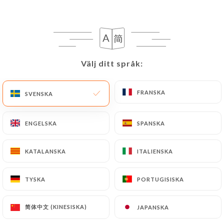
Grillo « Tenuta Rapitalà »,18 Sicille
8.00€
Montepulciano d’Abruzzo blanc « S.Clemente
Välj ditt språk:
Välj ditt språk:
»,17 Abruzzes
14.00€
FRANSKA
FRANSKA
SVENSKA
SVENSKA
Chardonnay Grand Cru « Tenuta Rapitalà »,16
Sicile
ENGELSKA
ENGELSKA
SPANSKA
SPANSKA
16.00€
KATALANSKA
KATALANSKA
ITALIENSKA
ITALIENSKA
Vendemmia Tardiva « Canneto »,11 Toscane
12.00€
TYSKA
TYSKA
PORTUGISISKA
PORTUGISISKA
La Verrerie « Château La Verrerie »,18 Luberon
简体中文 (KINESISKA)
简体中文 (KINESISKA)
JAPANSKA
JAPANSKA
7.00€